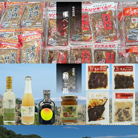
催事イベント
event
新商品のご案内
new