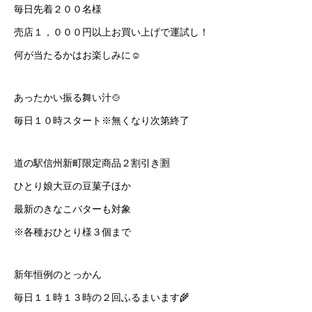
毎日先着２００名様
売店１，０００円以上お買い上げで運試し！
何が当たるかはお楽しみに☺️
あったかい振る舞い汁🍲
毎日１０時スタート※無くなり次第終了
道の駅信州新町限定商品２割引き🈹
ひとり娘大豆の豆菓子ほか
最新のきなこバターも対象
※各種おひとり様３個まで
新年恒例のとっかん
毎日１１時１３時の２回ふるまいます🌾