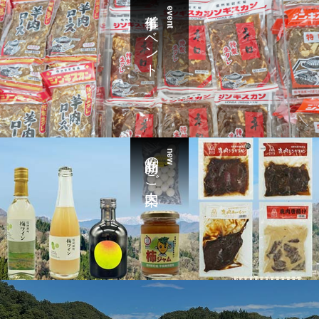
催事イベント
event
新商品のご案内
new