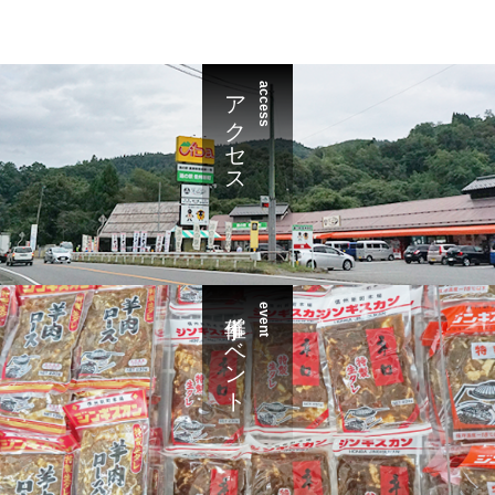
アクセス
access
催事イベント
event