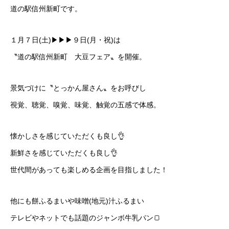
道の駅信州新町です。
１月７日(土)▶︎▶︎▶︎９日(月・祝)は
〝道の駅信州新町 大豆フェア〟を開催。
景気づけに〝とっかん屋さん〟をお呼びし
視覚、聴覚、嗅覚、味覚、触覚の五感で体感。
懐かしさを感じていただくも良し👌
新鮮さを感じていただくも良し👌
世代間があっても楽しめる企画を目指しました！
他にも餅ふるまいや味噌(地元)汁ふるまい
テレビやネットでも話題のジャンボ牛乳パン🍞