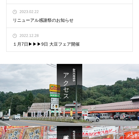
2023.02.22
リニューアル感謝祭のお知らせ
2022.12.28
１月7日▶︎▶︎▶︎9日 大豆フェア開催
アクセス
access
event