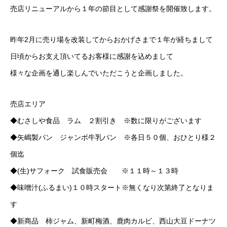
売店リニューアルから１年の節目として感謝祭を開催致します。
昨年2月に売り場を改装してからおかげさまで１年が経ちまして
日頃からお支え頂いてるお客様に感謝を込めまして
様々な企画を通し楽しんでいただこうと企画しました。
売店エリア
◆むさしや食品 ラム ２割引き ※数に限りがございます
◆矢嶋製パン ジャンボ牛乳パン ※各日５０個、おひとり様２
個迄
◆(生)サフォーク 試食販売会 ※１１時～１３時
◆味噌汁(ふるまい)１０時スタート※無くなり次第終了となりま
す
◆新商品 柿ジャム、新町梅酒、鹿肉カルビ、西山大豆ドーナツ