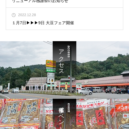
リニューアル感謝祭のお知らせ
2022.12.28
１月7日▶︎▶︎▶︎9日 大豆フェア開催
アクセス
access
催事イベント
event