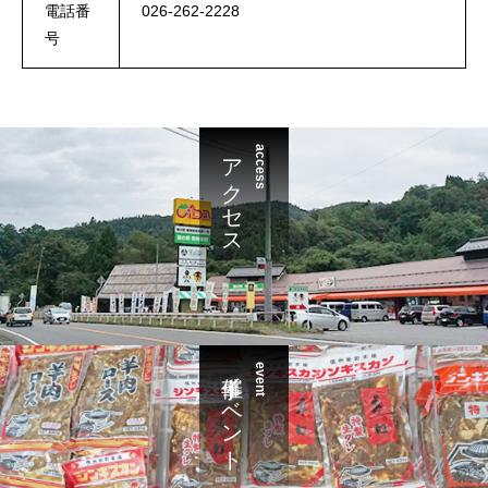
電話番
026-262-2228
号
アクセス
access
催事イベント
event