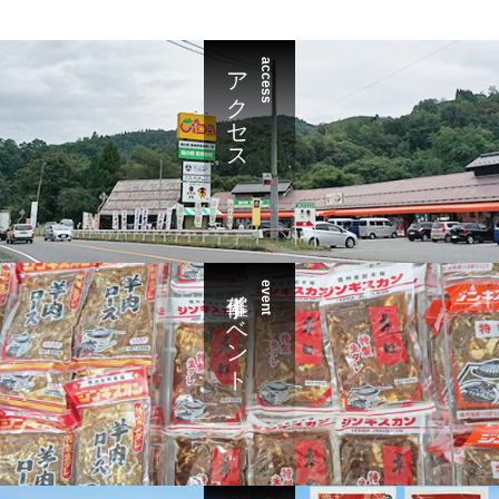
アクセス
access
催事イベント
event