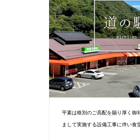
民芸品、酒類,松本方面側に食品、直
柿
コーナーを配置しております。
平素は格別のご高配を賜り厚く御
まして実施する設備工事に伴い食