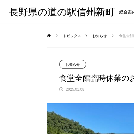
長野県の道の駅信州新町
ホーム
総合案
出荷情報
トピックス
お知らせ
食堂全館
施設内マッ
柿
お知らせ
食堂全館臨時休業の
2025.01.08
FEATURE
02
直売サミット、youtubeにアップされ
【新商品】UME-ALEについて
年末年始の営業時間及び新年初売り
ました！
お知らせ
長野方面側に食堂,中央に信州土産物
2023.09.02
2026.04.10
2021.12.14