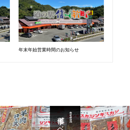
年末年始営業時間のお知らせ
催事イベント
event