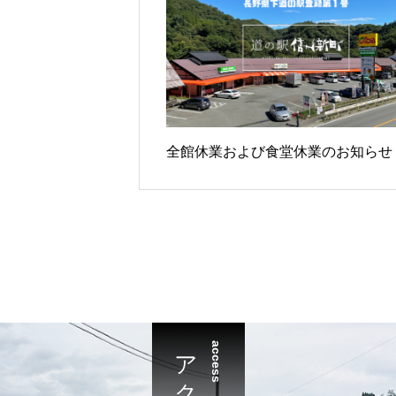
全館休業および食堂休業のお知らせ
アクセス
access