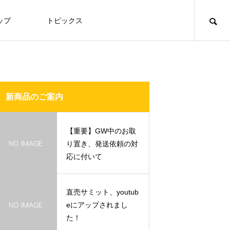
ップ
トピックス
SNS
食堂エリア
西山大豆
ジンギスカン
新商品のご案内
【重要】GW中のお取
西山大豆
り置き、発送依頼の対
応に付いて
FEATURE
FE
01
こんにゃく
直売サミット、youtub
雨樋・テントシート張替修繕工事につ
オリジナル商品『新町梅酒』好評発売
Instagram始めました。
eにアップされまし
いて
中
2021.10.11
た！
2026.03.07
2022.04.29