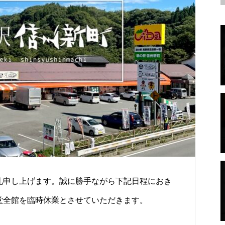
売
による直売コーナーでは 値ごろ感が魅
梅（梅漬け・干し梅・梅ワイン・梅酒）
鹿肉ジビエ
力。さらに四季折々の旬菜旬果がなら
びます。
礼申し上げます。誠に勝手ながら下記日程におき
堂全館を臨時休業とさせていただきます。