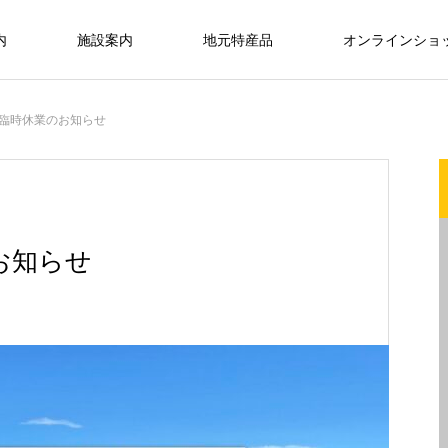
内
施設案内
地元特産品
オンラインショ
新商品のご案内
臨時休業のお知らせ
プ
直売所エリア
梅
淡竹
お知らせ
淡竹（水煮）
FEATURE
03
ジビエ
の
【イベント】春の道の駅フェスタのお
オリジナル商品『うめ娘(梅漬)』好評
Facebook始めました。
知らせ
発売中
、
長野市信州新町を中心とした地元農家
2021.10.11
2026.03.16
2022.08.10