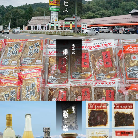
催事イベント
event
新商品のご案内
new