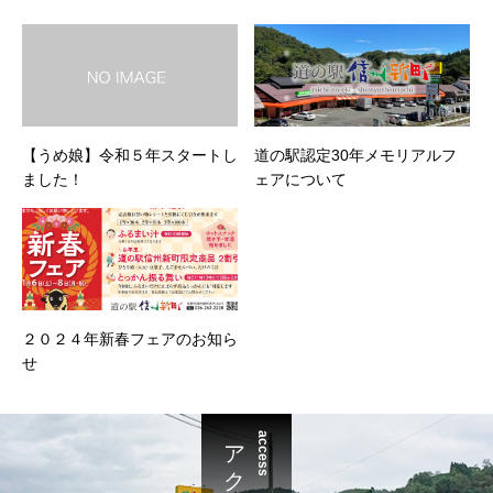
【うめ娘】令和５年スタートし
道の駅認定30年メモリアルフ
ました！
ェアについて
２０２４年新春フェアのお知ら
せ
アクセス
access