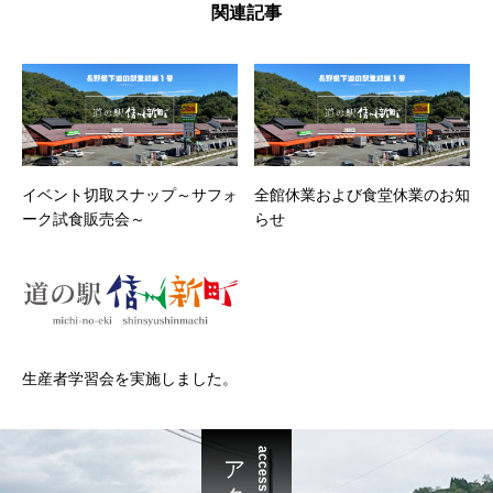
関連記事
イベント切取スナップ～サフォ
全館休業および食堂休業のお知
ーク試食販売会～
らせ
生産者学習会を実施しました。
access