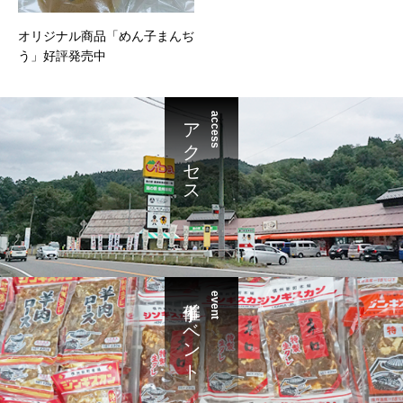
オリジナル商品「めん子まんぢ
う」好評発売中
アクセス
access
催事イベント
event